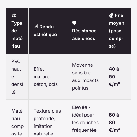
🎨
💰 Prix
Type
🛡️
moyen
📐 Rendu
de
Résistance
(pose
esthétique
maté
aux chocs
compri
riau
se)
PVC
Moyenne -
haut
Effet
40 à
sensible
e
marbre,
60
aux impacts
densi
béton, bois
€/m²
pointus
té
Élevée -
Maté
Texture plus
idéal pour
60 à
riau
profonde,
les douches
80
comp
imitation
fréquentée
€/m²
osite
naturelle