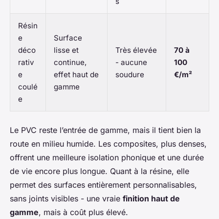
s
Résin
e
Surface
déco
lisse et
Très élevée
70 à
rativ
continue,
- aucune
100
e
effet haut de
soudure
€/m²
coulé
gamme
e
Le PVC reste l’entrée de gamme, mais il tient bien la
route en milieu humide. Les composites, plus denses,
offrent une meilleure isolation phonique et une durée
de vie encore plus longue. Quant à la résine, elle
permet des surfaces entièrement personnalisables,
sans joints visibles - une vraie
finition haut de
gamme
, mais à coût plus élevé.