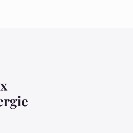
ux
ergie