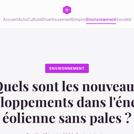
Accueil
Actu
Culture
Divertissement
Emploi
Environnement
Société
ENVIRONNEMENT
uels sont les nouvea
loppements dans l'én
éolienne sans pales ?