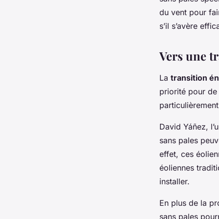
du vent pour fai
s’il s’avère effi
Vers une tr
La
transition é
priorité pour de
particulièrement
David Yáñez, l’
sans pales peuve
effet, ces éolie
éoliennes tradit
installer.
En plus de la pr
sans pales pourr