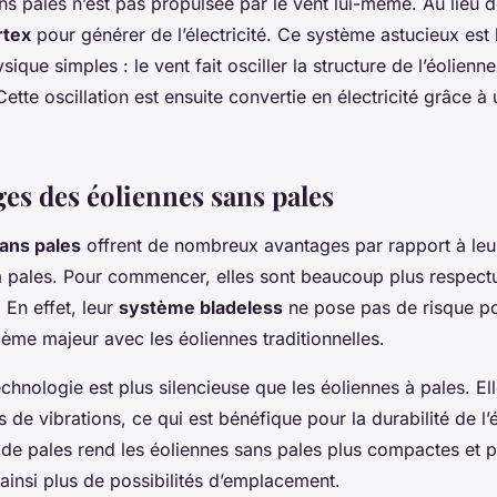
s pales n’est pas propulsée par le vent lui-même. Au lieu de
rtex
pour générer de l’électricité. Ce système astucieux est
ique simples : le vent fait osciller la structure de l’éolienn
 Cette oscillation est ensuite convertie en électricité grâce à
ges des éoliennes sans pales
ans pales
offrent de nombreux avantages par rapport à leu
 pales. Pour commencer, elles sont beaucoup plus respect
 En effet, leur
système bladeless
ne pose pas de risque po
lème majeur avec les éoliennes traditionnelles.
echnologie est plus silencieuse que les éoliennes à pales. El
de vibrations, ce qui est bénéfique pour la durabilité de l
 de pales rend les éoliennes sans pales plus compactes et pl
t ainsi plus de possibilités d’emplacement.