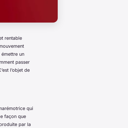
t rentable
Du mouvement
s émettre un
comment passer
’est l’objet de
 marémotrice qui
me façon que
 produite par la