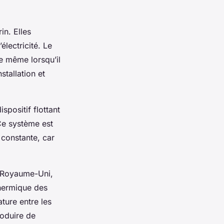
in. Elles
électricité. Le
ie même lorsqu’il
stallation et
spositif flottant
 Ce système est
s constante, car
Royaume-Uni
,
thermique des
ture entre les
roduire de