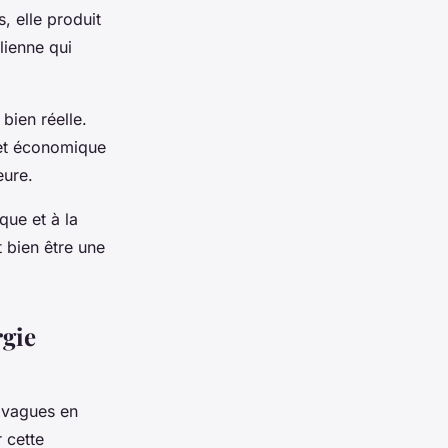
, elle produit
lienne qui
 bien réelle.
 et économique
eure.
que et à la
t bien être une
rgie
s vagues en
 cette