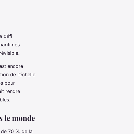
e défi
maritimes
révisible.
 est encore
ion de l’échelle
és pour
ait rendre
bles.
ns le monde
 de 70 % de la