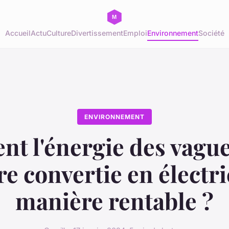
Accueil
Actu
Culture
Divertissement
Emploi
Environnement
Société
ENVIRONNEMENT
t l'énergie des vague
tre convertie en électri
manière rentable ?