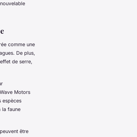
renouvelable
ce
dérée comme une
vagues. De plus,
effet de serre,
ur
es Wave Motors
s espèces
à la faune
 peuvent être