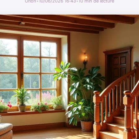
Orion
•
10/06/2026 16:43
•
10 min de lecture