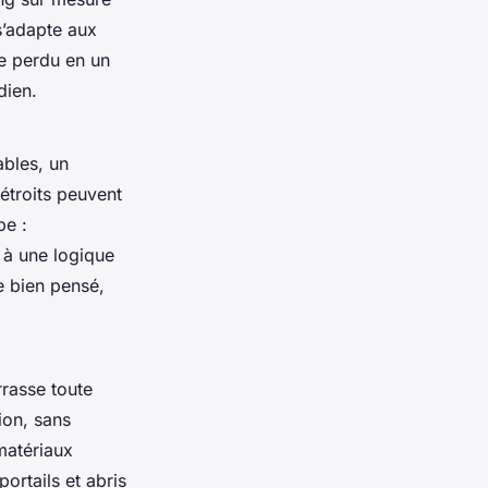
 s’adapte aux
ce perdu en un
dien.
ables, un
étroits peuvent
pe :
 à une logique
e bien pensé,
rrasse toute
ion, sans
matériaux
portails et abris