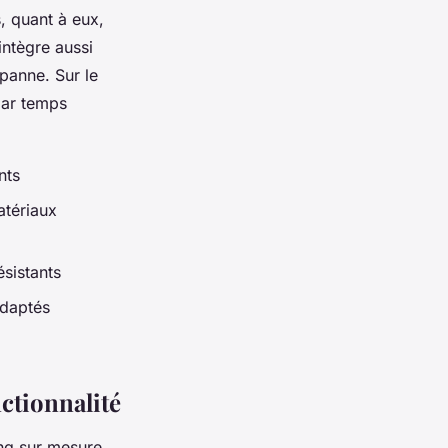
, quant à eux,
 intègre aussi
panne. Sur le
ar temps
nts
atériaux
sistants
adaptés
ctionnalité
ing sur mesure