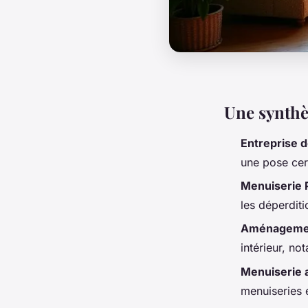
Une synthè
Entreprise 
une pose cert
Menuiserie
les déperdit
Aménagemen
intérieur, no
Menuiserie 
menuiseries 