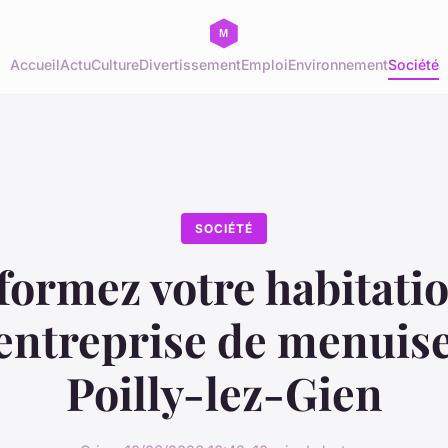
Accueil
Actu
Culture
Divertissement
Emploi
Environnement
Société
SOCIÉTÉ
ormez votre habitati
entreprise de menuise
Poilly-lez-Gien