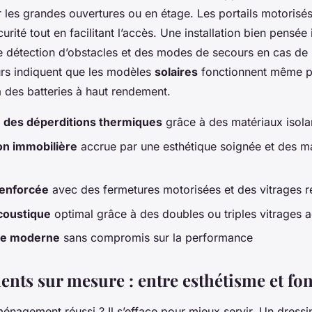
les grandes ouvertures ou en étage. Les portails motorisés
urité tout en facilitant l’accès. Une installation bien pensée
 détection d’obstacles et des modes de secours en cas de 
ours indiquent que les modèles
solaires
fonctionnent même p
à des batteries à haut rendement.
 des déperditions thermiques
grâce à des matériaux isola
ion immobilière
accrue par une esthétique soignée et des m
renforcée
avec des fermetures motorisées et des vitrages ré
coustique
optimal grâce à des doubles ou triples vitrages 
me moderne
sans compromis sur la performance
ts sur mesure : entre esthétisme et fon
ménagement réussi ? Il s’efface pour mieux servir. Un dress