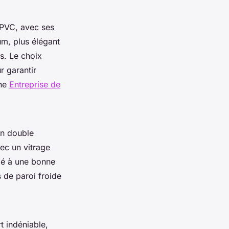
 PVC, avec ses
um, plus élégant
s. Le choix
r garantir
une
Entreprise de
Un double
vec un vitrage
cié à une bonne
s de paroi froide
t indéniable,