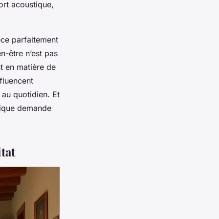
ort acoustique,
ièce parfaitement
n-être n’est pas
t en matière de
fluencent
au quotidien. Et
atique demande
tat