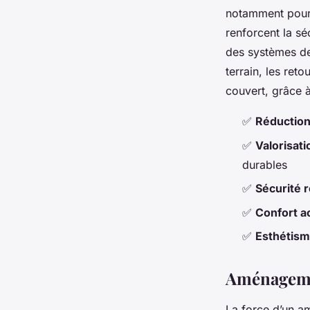
notamment pour 
renforcent la séc
des systèmes de
terrain, les ret
couvert, grâce 
✅
Réduction
✅
Valorisat
durables
✅
Sécurité 
✅
Confort a
✅
Esthétis
Aménagemen
La force d’un a